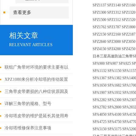
SPZ1137 SPZ1140 SPZ1160
查看更多
SPZ1300 SPZ1312 SPZ1320
SPZ1500 SPZ1512 SPZ1520
SPZ1762 SPZ1787 SPZ1800
相关文章
SPZ2150 SPZ2160 SPZ2187
SPZ2840 SPZ3000 SPZ3050
RELEVANT ARTICLES
SPZ4150 SPZ4200 SPZ4250
日本三星高速防油三角带SPA型：SPA7
SPA900 SPA907 SPA925 SP
联组广角带对环境的要求主要有以
SPA1132 SPA1150 SPA1157
SPA1367 SPA1382 SPA1400
下几个方面
XPZ1080来分析冷却塔的传动装置
SPA1650 SPA1682 SPA1700
三角带皮带磨损的八种症状原因及
SPA1907 SPA1932 SPA1950
SPA2282 SPA2300 SPA2307
解决措施
详解三角带的规格、型号
SPA2782 SPA2800 SPA2832
SPA4050 SPA4100 SPA4150
冷却塔皮带的维护是延长其使用寿
SPA4725 SPA4750 SPA4770
命的关键
冷却塔维修保养注意事项
SPA5150 SPA5175 SPA520