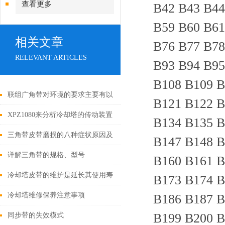
查看更多
B42 B43 B44
B59 B60 B61
相关文章
B76 B77 B78
RELEVANT ARTICLES
B93 B94 B95
B108 B109 B
联组广角带对环境的要求主要有以
B121 B122 B
下几个方面
XPZ1080来分析冷却塔的传动装置
B134 B135 B
三角带皮带磨损的八种症状原因及
B147 B148 B
解决措施
详解三角带的规格、型号
B160 B161 B
冷却塔皮带的维护是延长其使用寿
B173 B174 B
命的关键
冷却塔维修保养注意事项
B186 B187 B
B199 B200 B
同步带的失效模式