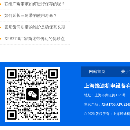
稳定性
联组广角带该如何进行保存的呢？
如何延长三角带的使用寿命？
圆形齿同步带的维护是确保其长期
运行的关键
XPB3110厂家简述带传动的优缺点
网站首页
关于
上海烽途机电设备
地址：上海市共江路1128号
主营产品：
XPA1750,XPC224
© 2026 版权所有：上海烽