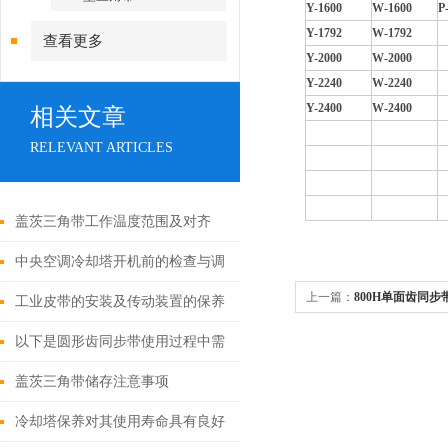
Y-1600
W-1600
P
Y-1792
W-1792
查看更多
Y-2000
W-2000
Y-2240
W-2240
Y-2400
W-2400
相关文章
RELEVANT ARTICLES
盖茨三角带工作温度范围及对齐
中央空调冷却塔开机前的检查与调
上一篇：
800H单面齿同步
试
工业皮带的安装及传动装置的保养
以下是圆形齿同步带使用过程中需
要注意的几个事项
盖茨三角带储存注意事项
冷却塔保养对其使用寿命具有良好