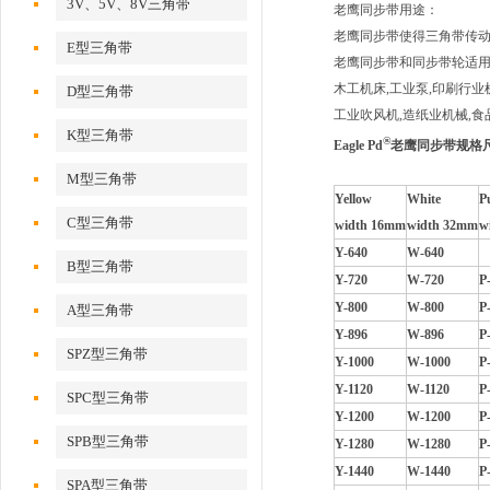
3V、5V、8V三角带
老鹰同步带用途：
老鹰同步带使得三角带传
E型三角带
老鹰同步带和同步带轮适用于
木工机床,工业泵,印刷行业机
D型三角带
工业吹风机,造纸业机械,食
K型三角带
®
Eagle Pd
老鹰同步带规格
M型三角带
Y
ellow
W
hite
P
C型三角带
width 16mm
width 32mm
w
Y-640
W-640
B型三角带
Y-720
W-720
P
Y-800
W-800
P
A型三角带
Y-896
W-896
P
SPZ型三角带
Y-1000
W-1000
P
Y-1120
W-1120
P
SPC型三角带
Y-1200
W-1200
P
SPB型三角带
Y-1280
W-1280
P
Y-1440
W-1440
P
SPA型三角带