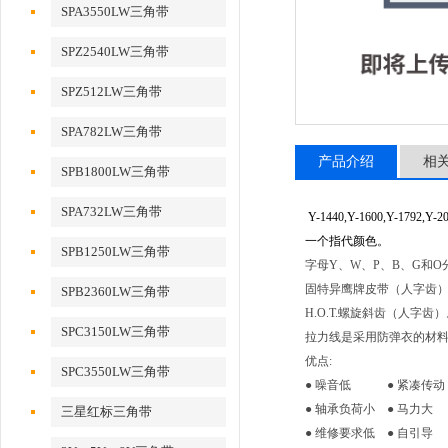
SPA3550LW三角带
SPZ2540LW三角带
SPZ512LW三角带
SPA782LW三角带
产品介绍
相
SPB1800LW三角带
SPA732LW三角带
Y-1440,Y-1600,Y-17
一个指代颜色。
SPB1250LW三角带
字母Y、W、P、B、G和
固特异鹰牌皮带（人字齿）EA
SPB2360LW三角带
H.O.T.螺旋斜齿（人字
SPC3150LW三角带
拉力线是采用防弹衣的材
优点:
SPC3550LW三角带
● 噪音低 ● 紧凑
● 轴承负荷小 ● 马
三星红标三角带
● 维修要求低 ● 自引