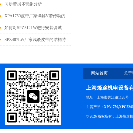
同步带损坏现象分析
XPA1750皮带厂家详解V带传动的
三平、一定及一调
如何对SPZ512LW进行安装调试
SPZ487LW厂家浅谈皮带的结构特
点及优缺点
网站首页
关于
上海烽途机电设备
地址：上海市共江路1128号
主营产品：
XPA1750,XPC224
© 2026 版权所有：上海烽