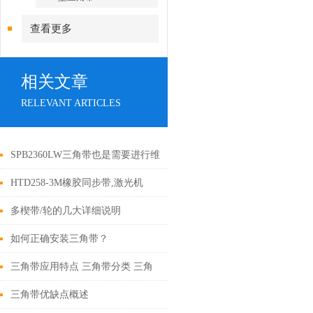
查看更多
相关文章
RELEVANT ARTICLES
SPB2360LW三角带也是需要进行维
护的
HTD258-3M橡胶同步带,激光机
多楔带/轮的几大详细说明
如何正确安装三角带？
三角带应用特点 三角带分类 三角
带基准长度
三角带优缺点概述