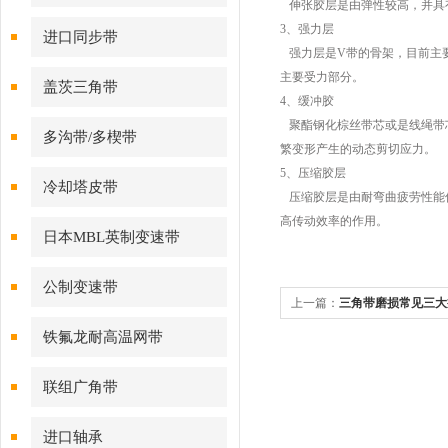
伸张胶层是由弹性较高，并具
3、强力层
进口同步带
强力层是V带的骨架，目前主
主要受力部分。
盖茨三角带
4、缓冲胶
聚酯钢化棕丝带芯或是线绳带
多沟带/多楔带
繁变形产生的动态剪切应力。
5、压缩胶层
冷却塔皮带
压缩胶层是由耐弯曲疲劳性能
高传动效率的作用。
日本MBL英制变速带
公制变速带
上一篇：
三角带磨损常见三大
铁氟龙耐高温网带
联组广角带
进口轴承