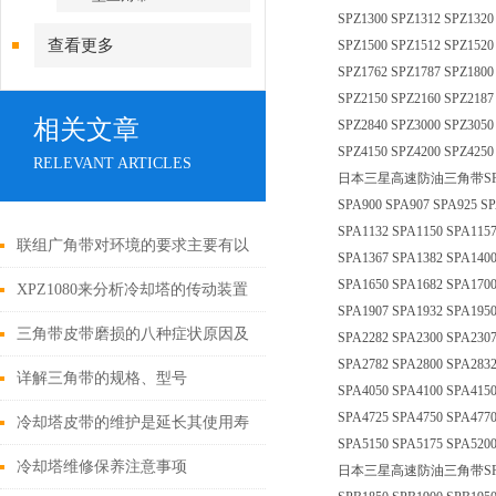
SPZ1300 SPZ1312 SPZ1320
查看更多
SPZ1500 SPZ1512 SPZ1520
SPZ1762 SPZ1787 SPZ1800
SPZ2150 SPZ2160 SPZ2187
相关文章
SPZ2840 SPZ3000 SPZ3050
SPZ4150 SPZ4200 SPZ4250
RELEVANT ARTICLES
日本三星高速防油三角带SPA型：SPA7
SPA900 SPA907 SPA925 SP
SPA1132 SPA1150 SPA1157
联组广角带对环境的要求主要有以
SPA1367 SPA1382 SPA1400
SPA1650 SPA1682 SPA1700
下几个方面
XPZ1080来分析冷却塔的传动装置
SPA1907 SPA1932 SPA1950
三角带皮带磨损的八种症状原因及
SPA2282 SPA2300 SPA2307
SPA2782 SPA2800 SPA2832
解决措施
详解三角带的规格、型号
SPA4050 SPA4100 SPA4150
SPA4725 SPA4750 SPA4770
冷却塔皮带的维护是延长其使用寿
SPA5150 SPA5175 SPA520
命的关键
冷却塔维修保养注意事项
日本三星高速防油三角带SPB型：SPB12