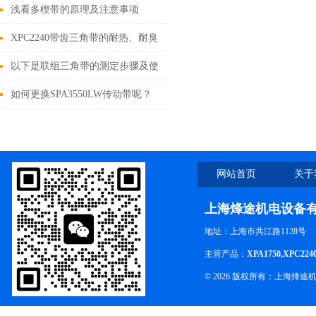
浅看多楔带的原理及注意事项
XPC2240带齿三角带的耐热、耐臭
氧特性解析
以下是联组三角带的测定步骤及使
用注意事项
如何更换SPA3550LW传动带呢？
网站首页
关于
上海烽途机电设备
地址：上海市共江路1128号
主营产品：
XPA1750,XPC224
© 2026 版权所有：上海烽