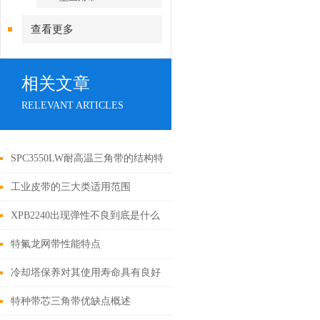
查看更多
相关文章
RELEVANT ARTICLES
SPC3550LW耐高温三角带的结构特
点是什么？
工业皮带的三大类适用范围
XPB2240出现弹性不良到底是什么
原因呢？
特氟龙网带性能特点
冷却塔保养对其使用寿命具有良好
稳定性
特种带芯三角带优缺点概述