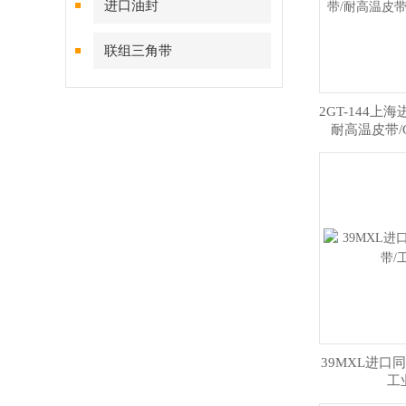
进口油封
联组三角带
2GT-144上
耐高温皮带/
39MXL进口
工