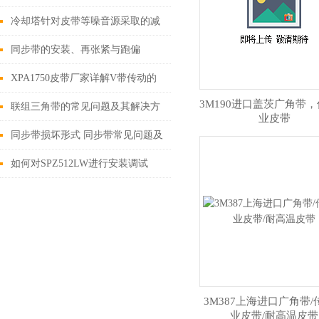
换有话说
冷却塔针对皮带等噪音源采取的减
噪措施
同步带的安装、再张紧与跑偏
XPA1750皮带厂家详解V带传动的
3M190进口盖茨广角带
三平、一定及一调
联组三角带的常见问题及其解决方
业皮带
法如下
同步带损坏形式 同步带常见问题及
解决方法
如何对SPZ512LW进行安装调试
3M387上海进口广角带/
业皮带/耐高温皮带