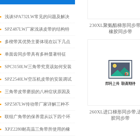
浅谈SPA732LW常见的问题及解决
230XL聚氨酯梯形同步带
方法
SPZ487LW厂家浅谈皮带的结构特
橡胶同步带
点及优缺点
多楔带其优势主要体现在以下几点
单面齿同步带具有多种显著特征
SPC3150LW三角带究竟该如何安装
呢？
SPZ2540LW空压机皮带的安装调试
分析
三角带皮带磨损的八种症状原因及
解决措施
SPZ587LW传动带厂家详解三种不
260XL进口梯形同步带,
同类型的应用及特点
联组广角带的保养需从以下四个环
胶同步带
节入手
XPZ2280耐高温三角带所使用的橡