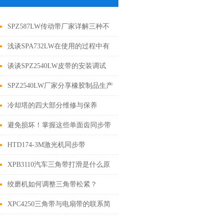
SPZ587LW传动带厂家详解三种不
同类型的应用及特点
浅谈SPA732LW在使用的过程中有
啥注意事项
谈谈SPZ2540LW皮带的安装调试
SPZ2540LW厂家分享橡胶制品生产
工序过程中的防静电措施
冷却塔的四大部分维修与保养
避免损坏！掌握这些单面齿同步带
保存技巧
HTD174-3M激光机同步带
XPB3110汽车三角带打滑是什么原
因
绞磨机如何调整三角带松紧？
XPC4250三角带与电扇带的联系简