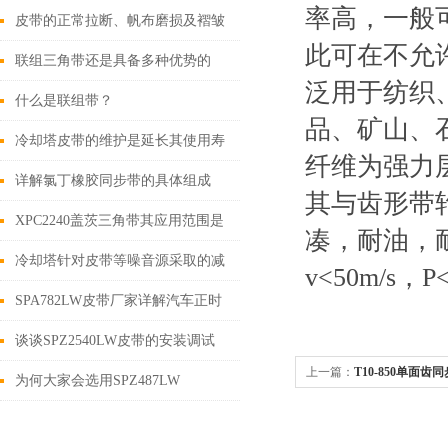
率高，一般
皮带的正常拉断、帆布磨损及褶皱
此可在不允
失效
联组三角带还是具备多种优势的
泛用于纺织
什么是联组带？
品、矿山、
冷却塔皮带的维护是延长其使用寿
纤维为强力
命的关键
详解氯丁橡胶同步带的具体组成
其与齿形带
XPC2240盖茨三角带其应用范围是
凑，耐油，耐
极为广泛的
冷却塔针对皮带等噪音源采取的减
v<50m/s
噪措施
SPA782LW皮带厂家详解汽车正时
皮带拆装步骤
谈谈SPZ2540LW皮带的安装调试
上一篇：
T10-850单面
为何大家会选用SPZ487LW