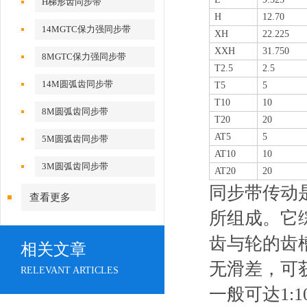
H梯形齿同步带
H
12.70
14MGTC保力强同步带
XH
22.225
XXH
31.750
8MGTC保力强同步带
T2.5
2.5
14M圆弧齿同步带
T5
5
T10
10
8M圆弧齿同步带
T20
20
AT5
5
5M圆弧齿同步带
AT10
10
3M圆弧齿同步带
AT20
20
同步带传动
查看更多
所组成。它
齿与轮的齿
相关文章
无滑差，可
RELEVANT ARTICLES
一般可达1: