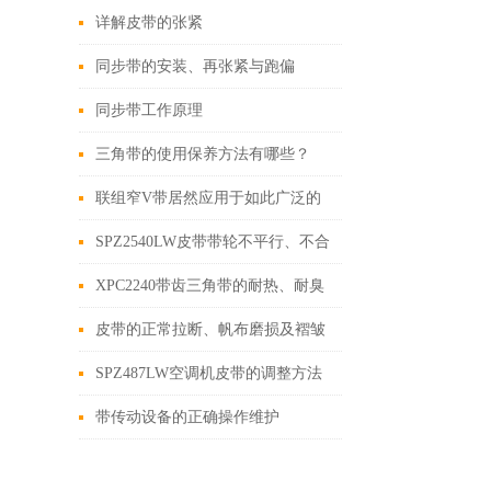
详解皮带的张紧
同步带的安装、再张紧与跑偏
同步带工作原理
三角带的使用保养方法有哪些？
联组窄V带居然应用于如此广泛的
领域
SPZ2540LW皮带带轮不平行、不合
格及跳动现象
XPC2240带齿三角带的耐热、耐臭
氧特性解析
皮带的正常拉断、帆布磨损及褶皱
失效
SPZ487LW空调机皮带的调整方法
带传动设备的正确操作维护