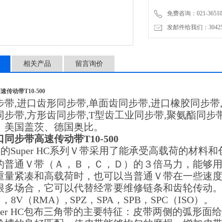
免费咨询：021-3651001
发邮件给我们：304251
相关产品
留言询价
传动带T10-500
步带,进口齿形同步带,单面齿同步带,进口橡胶同步带
步带,方形齿同步带,T型齿工业同步带,聚氨酯同步带,耐
、美国盖茨、德国奥比。
同步带高速传动带T10-500
tes的Super HC系列Ｖ带采用了能承受高载荷的
的普通Ｖ带（Ａ，Ｂ，Ｃ，Ｄ）的３倍马力，能够
重量紧凑和高载荷时，也可以当普通Ｖ带在一些速
很多场合，它可以代替经常要维修链条和齿轮传动。Su
 ，8V（RMA）, SPZ，SPA，SPB，SPC（ISO）。
er HC包布三角带的主要特征：皮带两侧的弧形面