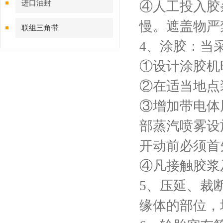
进口油封
④人工投入胶
慢。遮盖物严
联组三角带
4、涂胶：当
①设计涂胶机
②在适当地点
③增加带电体
部蒸汽喷雾设
开动前必须首
④凡接触胶浆
5、压延、裁
缘体的部位，