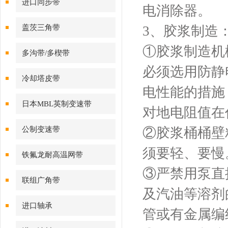
进口同步带
电消除器。
盖茨三角带
3、胶浆制造
①胶浆制造机
多沟带/多楔带
必须选用防静
冷却塔皮带
电性能的措施
日本MBL英制变速带
对地电阻值在
公制变速带
②胶浆桶桶壁
须要轻、要慢
铁氟龙耐高温网带
③严禁用泵直
联组广角带
及汽油等溶剂
进口轴承
管或有金属编