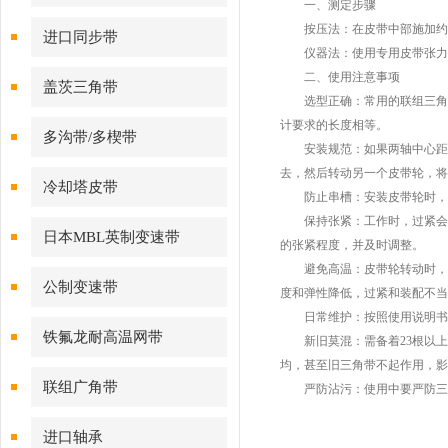
一、测定步骤
按压法：在皮带中部施加约50
进口同步带
仪器法：使用专用皮带张力计
二、使用注意事项
盖茨三角带
选型正确：常用的联组三角带
计要求的长度相等。
多沟带/多楔带
安装规范：如果两轴中心距是
去，然后转动另一个皮带轮，将
冷却塔皮带
防止串槽：安装皮带轮时，两
保持张紧：工作时，过紧会使
日本MBL英制变速带
的张紧程度，并及时调整。
避免高温：皮带轮转动时，与三
公制变速带
度和弹性降低，过紧和装配不当
日常维护：按照使用说明书的
铁氟龙耐高温网带
新旧莫混：需备着23根以上
均，甚至旧三角带不起作用，影
联组广角带
严防沾污：使用中要严防三角
进口轴承