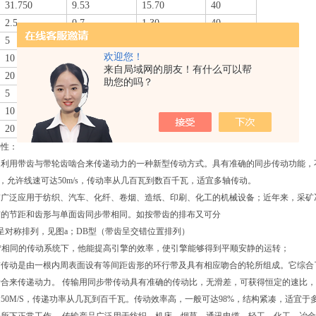
31.750
9.53
15.70
40
2.5
0.7
1.30
40
5
1.20
2.20
40
欢迎您！
10
2.50
4.50
40
来自局域网的朋友！有什么可以帮
20
5.00
8.00
40
助您的吗？
5
1.20
2.70
50
10
2.50
5.00
50
20
5.00
8.00
50
特性：
利用带齿与带轮齿啮合来传递动力的一种新型传动方式。具有准确的同步传动功能，不需
10，允许线速可达50m/s，传动率从几百瓦到数百千瓦，适宜多轴传动。
带广泛应用于纺织、汽车、化纤、卷烟、造纸、印刷、化工的机械设备；近年来，采矿
带的节距和齿形与单面齿同步带相同。如按带齿的排布又可分
呈对称排列，见图a；DB型（带齿呈交错位置排列）
*相同的传动系统下，他能提高引擎的效率，使引擎能够得到平顺安静的运转；
带传动是由一根内周表面设有等间距齿形的环行带及具有相应吻合的轮所组成。它综合
合来传递动力。 传输用同步带传动具有准确的传动比，无滑差，可获得恒定的速比，传
50M/S，传递功率从几瓦到百千瓦。传动效率高，一般可达98%，结构紧凑，适宜