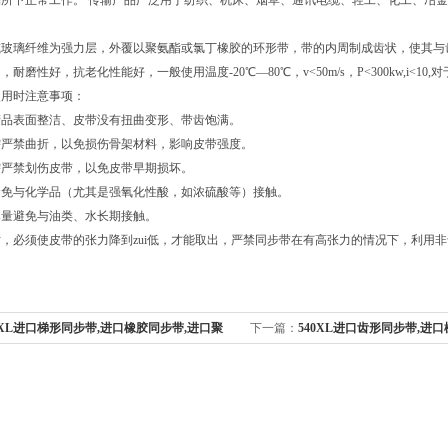
场所下正常工作。 传输产品广泛用于纺织、机床、烟草、通讯电缆、轻工、化工、冶
或玻璃纤维为强力层，外覆以聚氨酯或氯丁橡胶的环形带，带的内周制成齿状，使其与
耐磨性好，抗老化性能好，一般使用温度-20℃―80℃，v<50m/s，P<300kw,i<
使用时注意事项：
产品表面整洁、皮带没有扭曲变形、带齿饱满。
需严禁曲折，以免损伤骨架材料，影响皮带强度。
需严禁划伤皮带，以免皮带早期损坏。
避免与化学品（尤其是强氧化性酸，如浓硫酸等）接触。
尽量避免与油类、水长期接触。
，必须使皮带的张力降到zui低，才能取出，严禁同步带在有高张力的情况下，利用
4XL进口梯形同步带,进口橡胶同步带,进口聚
下一篇：
540XL进口齿形同步带,进