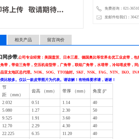
免费咨询：021-3651001
发邮件给我们：304251
相关产品
留言询价
进口同步带
,
公司专业经营：美国盖茨、日本三星、德国奥比等世界名优工业皮带，包括：
三角带，带齿三角带，空压机齿型带，广角带，联组广角带，水塔带，冷却塔皮带，同
品亚太地区总代理。NOK、SOG、TTO油封。SKF、NSK、FAG、NTN、IKO、I
种类比较多。仅以一款皮带图片为代表。请谅解！有特殊要求请，谢谢！
节
齿高
（mm）
带厚
（mm）
角度
β°
距
（mm）
2.032
0.51
1.14
40
5.080
1.27
2.30
50
9.525
1.91
3.60
40
12.70
2.29
4.30
40
22.225
6.35
11.20
40