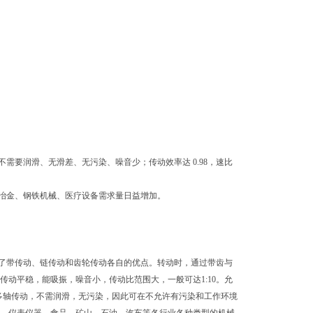
要润滑、无滑差、无污染、噪音少；传动效率达 0.98，速比
冶金、钢铁机械、医疗设备需求量日益增加。
了带传动、链传动和齿轮传动各自的优点。转动时，通过带齿与
动平稳，能吸振，噪音小，传动比范围大，一般可达1:10。允
于多轴传动，不需润滑，无污染，因此可在不允许有污染和工作环境