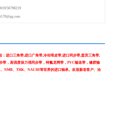
9/56798219
70@qq.com
进口三角带,进口广角带,冷却塔皮带,进口同步带,盖茨三角带,
步带，高强度保力强同步带，特氟龙网带，PVC输送带，橡胶输
NA、NMB、THK、NACHI等世界的进口轴承。欢迎新老客户、洽