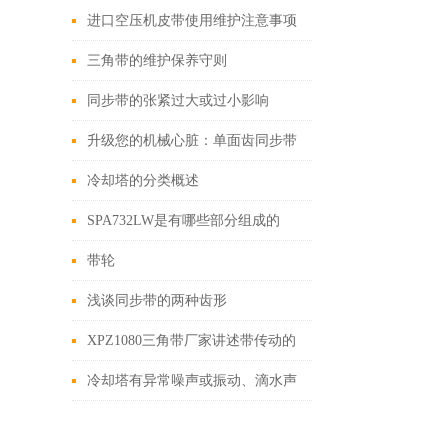
进口空压机皮带使用维护注意事项
三角带的维护保养守则
同步带的张紧过大或过小影响
升级您的机械心脏：单面齿同步带
换新全攻略！
冷却塔的分类概述
SPA732LW是有哪些部分组成的
呢？其分别有哪些作用？
带轮
浅谈同步带的两种齿形
XPZ1080三角带厂家讲述带传动的
原理、组成及类型
冷却塔有异常噪声或振动、滴水声
过大故障原因及排除