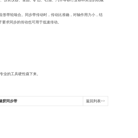
金、仪表仪器、食品、矿山、石油、汽车等各行业各种类型的机械
齿形带轮啮合。同步带传动时，传动比准确，对轴作用力小，结
10,对于要求同步的传动也可用于低速传动。
非专业的工具硬性撬下来。
口橡胶同步带
返回列表>>