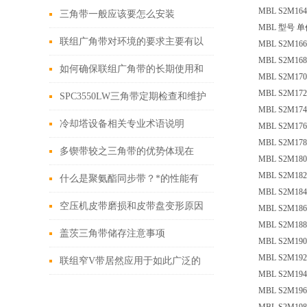
MBL S2M164 
三角带一般应该要怎么安装
MBL 型号 
联组广角带对环境的要求主要有以
MBL S2M166 
MBL S2M168 
下几个方面
如何确保联组广角带的长期使用和
MBL S2M170 
MBL S2M172 
性能呢？
SPC3550LW三角带定期检查和维护
MBL S2M174 
的详细方法
冷却塔设备相关专业术语说明
MBL S2M176 
MBL S2M178 
多锲带较之三角带的优势体现在
MBL S2M180 
MBL S2M182 
哪？
什么是聚氨酯同步带？*的性能有
MBL S2M184 
哪些？
空压机皮带磨损和皮带盘变形原因
MBL S2M186 
MBL S2M188 
盖茨三角带储存注意事项
MBL S2M190 
MBL S2M192 
联组窄V带居然应用于如此广泛的
MBL S2M194 
领域
MBL S2M196 