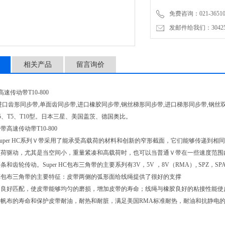
免费咨询：021-3651001
发邮件给我们：304251
相关产品
留言询价
速传动带T10-800
进口齿形同步带,单面齿同步带,进口橡胶同步带,钢丝梯形同步带,进口梯形同步带,钢丝双
.5、T5、T10型。日本三星、美国盖茨、德国奥比。
高速传动带T10-800
Super HC系列Ｖ带采用了能承受高载荷的材料和创新的窄形截面，它们能够传递到
负荷驱动，尤其是当空间小，重量紧凑和高载荷时，也可以当普通Ｖ带在一些速度范围
和齿轮传动。Super HC包布三角带的主要系列有3V，5V ，8V（RMA）, SPZ，SPA
HC包布三角带的主要特征：皮带两侧的弧形面给线绳提供了很好的支撑
的良好匹配，使皮带能够均匀的磨损，增加皮带的寿命；线绳与橡胶良好的粘接性能使
帆布的寿命和保护皮带耐油，耐热和耐脏，满足美国RMA标准耐热，耐油和抗静电