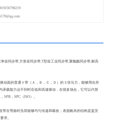
9/56798219
70@qq.com
单齿同步带,方形齿同步带,T型齿工业同步带,聚氨酯同步带,耐高
相同驱动面的普通Ｖ带（Ａ，Ｂ，Ｃ，Ｄ）的３倍马力，能够用在所
内承载能力达不到时在低和高速驱动，在很多场合，它可以代替
，SPB，SPC（ISO）。
皮带在弯曲时负荷能够均匀传递和吸收；表面帆布的结构是盖茨
的要求。