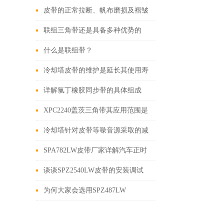
皮带的正常拉断、帆布磨损及褶皱
失效
联组三角带还是具备多种优势的
什么是联组带？
冷却塔皮带的维护是延长其使用寿
命的关键
详解氯丁橡胶同步带的具体组成
XPC2240盖茨三角带其应用范围是
极为广泛的
冷却塔针对皮带等噪音源采取的减
噪措施
SPA782LW皮带厂家详解汽车正时
皮带拆装步骤
谈谈SPZ2540LW皮带的安装调试
为何大家会选用SPZ487LW