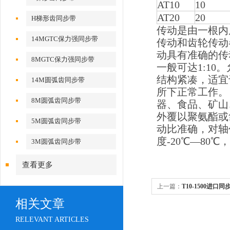
AT10
10
AT20
20
H梯形齿同步带
传动是由一根内
14MGTC保力强同步带
传动和齿轮传动
动具有准确的传
8MGTC保力强同步带
一般可达1:10
结构紧凑，适宜
14M圆弧齿同步带
所下正常工作。
8M圆弧齿同步带
器、食品、矿山
外覆以聚氨酯或
5M圆弧齿同步带
动比准确，对轴
度-20℃―80℃
3M圆弧齿同步带
查看更多
上一篇：
T10-1500进口同
相关文章
RELEVANT ARTICLES