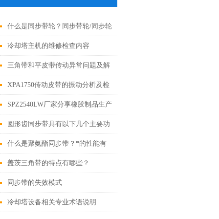
什么是同步带轮？同步带轮/同步轮
传动特点
冷却塔主机的维修检查内容
三角带和平皮带传动异常问题及解
决措施
XPA1750传动皮带的振动分析及检
查重点
SPZ2540LW厂家分享橡胶制品生产
工序过程中的防静电措施
圆形齿同步带具有以下几个主要功
能
什么是聚氨酯同步带？*的性能有
哪些？
盖茨三角带的特点有哪些？
同步带的失效模式
冷却塔设备相关专业术语说明