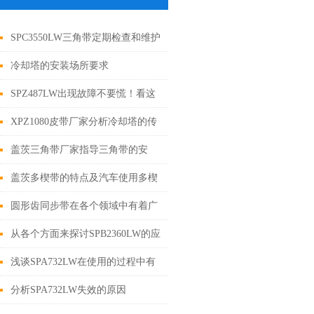
SPC3550LW三角带定期检查和维护
的详细方法
冷却塔的安装场所要求
SPZ487LW出现故障不要慌！看这
里
XPZ1080皮带厂家分析冷却塔的传
动装置
盖茨三角带厂家指导三角带的安
装、调试、更换与拆装
盖茨多楔带的特点及汽车使用多楔
带的*性
圆形齿同步带在各个领域中有着广
泛的作用
从各个方面来探讨SPB2360LW的应
用范围
浅谈SPA732LW在使用的过程中有
啥注意事项
分析SPA732LW失效的原因