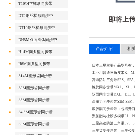
T10钢丝梯形同步带
DT5钢丝梯形同步带
DT10钢丝梯形同步带
DH8M双面圆弧同步带
产品介绍
相
H14M圆弧型同步带
H8M圆弧型同步带
日本三星主要产品型号有
工业用普通三角皮带K、M
S14M圆形齿同步带
高速防油三角带SPZ、SPA、
橡胶同步齿带MXL、XL、
S8M圆形齿同步带
双面同步齿带DXL、DL、D
S5M圆形齿同步带
高扭力同步齿带S2M.S3M、S
聚胺酯同步齿带（包括开口带和环形
S4.5M圆形齿同步带
聚胺酯与橡胶多楔带PJ、P
三星高速防油三角带3V、5
S3M圆形齿同步带
三星英制变速带，三星公制