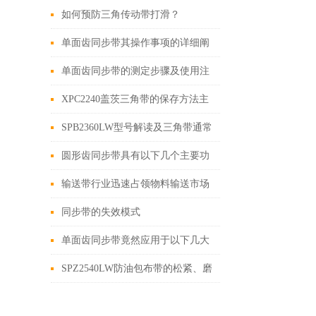
如何预防三角传动带打滑？
单面齿同步带其操作事项的详细阐
述
单面齿同步带的测定步骤及使用注
意事项如下
XPC2240盖茨三角带的保存方法主
要涵盖以下几个核心方面
SPB2360LW型号解读及三角带通常
型号参数介绍
圆形齿同步带具有以下几个主要功
能
输送带行业迅速占领物料输送市场
同步带的失效模式
单面齿同步带竟然应用于以下几大
领域！
SPZ2540LW防油包布带的松紧、磨
损检查要做好