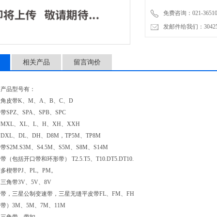
免费咨询：021-3651001
发邮件给我们：304251
相关产品
留言询价
要产品型号有：
角皮带K、M、A、B、C、D
SPZ、SPA、SPB、SPC
MXL、XL、L、H、XH、XXH
XL、DL、DH、D8M，TP5M、TP8M
S2M.S3M、S4.5M、S5M、S8M、S14M
包括开口带和环形带） T2.5.T5、T10.DT5.DT10.
多楔带PJ、PL。PM。
三角带3V、5V、8V
带，三星公制变速带，三星无缝平皮带FL、FM、FH
带）3M、5M、7M、11M