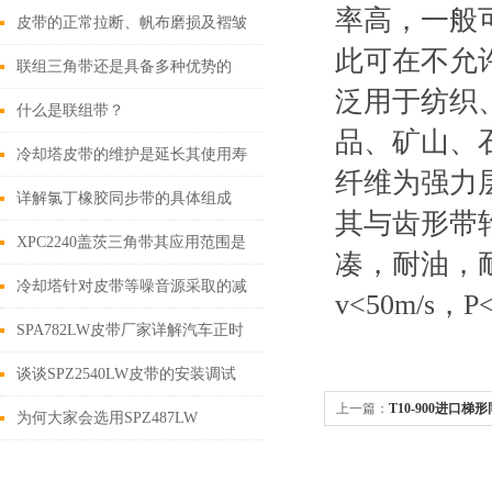
率高，一般
皮带的正常拉断、帆布磨损及褶皱
此可在不允
失效
联组三角带还是具备多种优势的
泛用于纺织
什么是联组带？
品、矿山、
冷却塔皮带的维护是延长其使用寿
纤维为强力
命的关键
详解氯丁橡胶同步带的具体组成
其与齿形带
XPC2240盖茨三角带其应用范围是
凑，耐油，耐
极为广泛的
冷却塔针对皮带等噪音源采取的减
v<50m/s
噪措施
SPA782LW皮带厂家详解汽车正时
皮带拆装步骤
谈谈SPZ2540LW皮带的安装调试
上一篇：
T10-900进口
为何大家会选用SPZ487LW
同步带,耐高温同步带