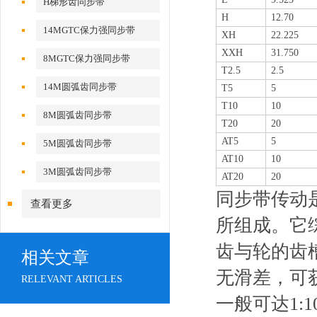
H梯形齿同步带
H
12.70
14MGTC保力强同步带
XH
22.225
XXH
31.750
8MGTC保力强同步带
T2.5
2.5
14M圆弧齿同步带
T5
5
T10
10
8M圆弧齿同步带
T20
20
AT5
5
5M圆弧齿同步带
AT10
10
3M圆弧齿同步带
AT20
20
同步带传动
查看更多
所组成。它
齿与轮的齿
相关文章
无滑差，可
RELEVANT ARTICLES
一般可达1: