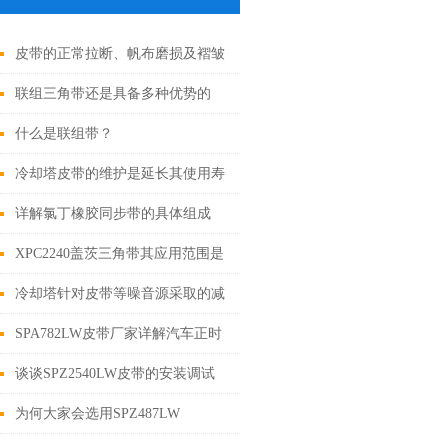
皮带的正常拉断、帆布磨损及褶皱
失效
联组三角带还是具备多种优势的
什么是联组带？
冷却塔皮带的维护是延长其使用寿
命的关键
详解氯丁橡胶同步带的具体组成
XPC2240盖茨三角带其应用范围是
极为广泛的
冷却塔针对皮带等噪音源采取的减
噪措施
SPA782LW皮带厂家详解汽车正时
皮带拆装步骤
谈谈SPZ2540LW皮带的安装调试
为何大家会选用SPZ487LW