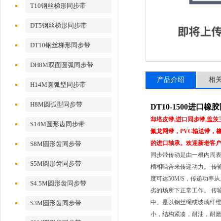
T10钢丝梯形同步带
DT5钢丝梯形同步带
DT10钢丝梯形同步带
DH8M双面圆弧同步带
产品介绍
相
H14M圆弧型同步带
H8M圆弧型同步带
DT10-1500进口
却塔皮带,进口同步带,盖
S14M圆形齿同步带
氟龙网带，PVC输送带，橡胶
的进口轴承。欢迎新老客
S8M圆形齿同步带
同步带传动是由一根内周
S5M圆形齿同步带
槽相啮合来传递动力。 传
度可达50M/S，传递功
S4.5M圆形齿同步带
劣的场所下正常工作。 传
中。是以钢丝绳或玻璃纤
S3M圆形齿同步带
小，结构紧凑，耐油，耐磨性好