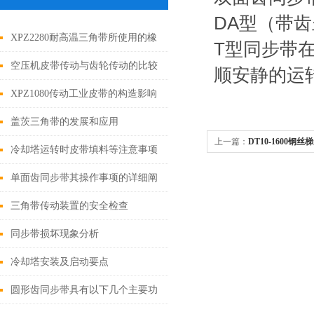
DA型（带
XPZ2280耐高温三角带所使用的橡
T型同步带
胶分类
空压机皮带传动与齿轮传动的比较
顺安静的运
XPZ1080传动工业皮带的构造影响
着产品的质量
盖茨三角带的发展和应用
上一篇：
DT10-1600
冷却塔运转时皮带填料等注意事项
单面齿同步带其操作事项的详细阐
述
三角带传动装置的安全检查
同步带损坏现象分析
冷却塔安装及启动要点
圆形齿同步带具有以下几个主要功