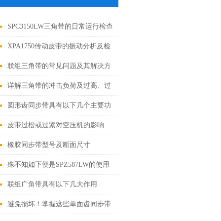
SPC3150LW三角带的日常运行检查
与调整如下
XPA1750传动皮带的振动分析及检
查重点
联组三角带的常见问题及其解决方
法如下
详解三角带的冲击负荷及过高、过
低张紧力
圆形齿同步带具有以下几个主要功
能
皮带过松或过紧对空压机的影响
橡胶同步带型号及断面尺寸
殊不知如下便是SPZ587LW的使用
技巧所在
联组广角带具有以下几大作用
避免损坏！掌握这些单面齿同步带