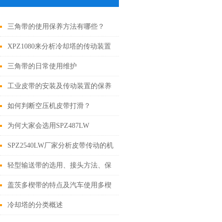
三角带的使用保养方法有哪些？
XPZ1080来分析冷却塔的传动装置
三角带的日常使用维护
工业皮带的安装及传动装置的保养
如何判断空压机皮带打滑？
为何大家会选用SPZ487LW
SPZ2540LW厂家分析皮带传动的机
构特点
轻型输送带的选用、接头方法、保
养及运输与贮存
盖茨多楔带的特点及汽车使用多楔
带的*性
冷却塔的分类概述