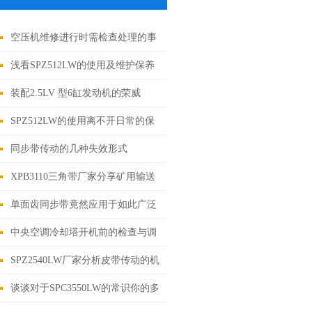
空压机维修进行时需检查处理的事
项
浅看SPZ512LW的使用及维护保养
装配2.5LV 型6缸发动机的荣威
750，更换正时皮带时的注意事项
SPZ512LW的使用离不开日常的保
养！
同步带传动的几种失效形式
XPB3110三角带厂家分享矿用输送
带损伤的预防措施
单面齿同步带竟然应用于如此广泛
的领域
中央空调冷却塔开机前的检查与调
试
SPZ2540LW厂家分析皮带传动的机
构特点
谈谈对于SPC3550LW的常识你的多