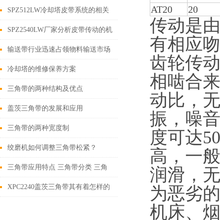
AT20
20
SPZ512LW冷却塔皮带系统的相关
传动是
维护
SPZ2540LW厂家分析皮带传动的机
有相应
构特点
输送带行业迅速占领物料输送市场
齿轮传
冷却塔的维修保养方案
相啮合来
三角带的两种结构及优点
动比，
盖茨三角带的发展和应用
振，噪音
三角带的两种宽度制
度可达5
绞磨机如何调整三角带松紧？
高，一般
三角带应用特点 三角带分类 三角
润滑，
带基准长度
XPC2240盖茨三角带其有着怎样的
为恶劣的
结构特点呢？
机床、