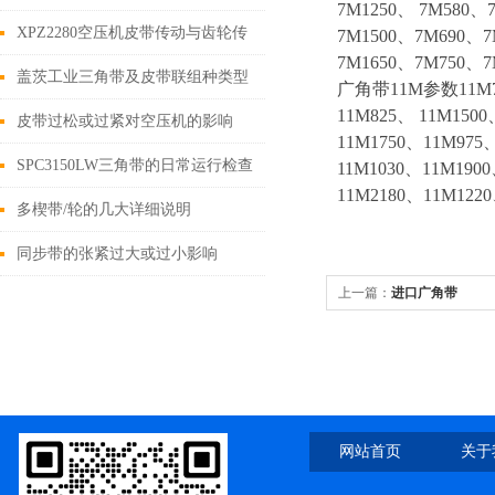
7M1250、 7M580、
三平、一定及一调
XPZ2280空压机皮带传动与齿轮传
7M1500、7M690、7
7M1650、7M750、7
动的差异
盖茨工业三角带及皮带联组种类型
广角带11M参数11M710
11M825、 11M150
号
皮带过松或过紧对空压机的影响
11M1750、11M975、
SPC3150LW三角带的日常运行检查
11M1030、11M190
11M2180、11M122
与调整如下
多楔带/轮的几大详细说明
同步带的张紧过大或过小影响
上一篇：
进口广角带
11M2120/11M1180/11M218
网站首页
关于