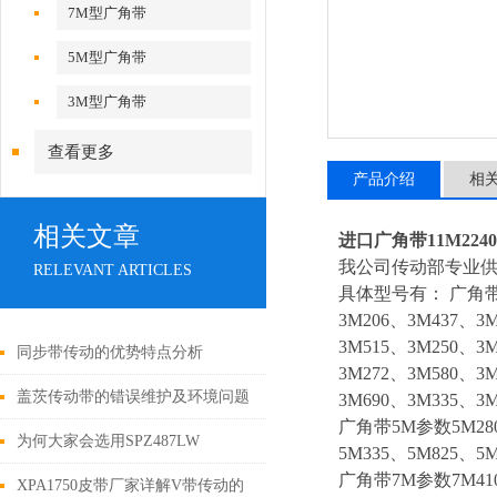
7M型广角带
5M型广角带
3M型广角带
查看更多
产品介绍
相
相关文章
进口广角带11M2240/11
我公司传动部专业供
RELEVANT ARTICLES
具体型号有： 广角带3M
3M206、3M437、3
3M515、3M250、3
同步带传动的优势特点分析
3M272、3M580、3
盖茨传动带的错误维护及环境问题
3M690、3M335、3M
广角带5M参数5M280、
为何大家会选用SPZ487LW
5M335、5M825、5
广角带7M参数7M410、
XPA1750皮带厂家详解V带传动的