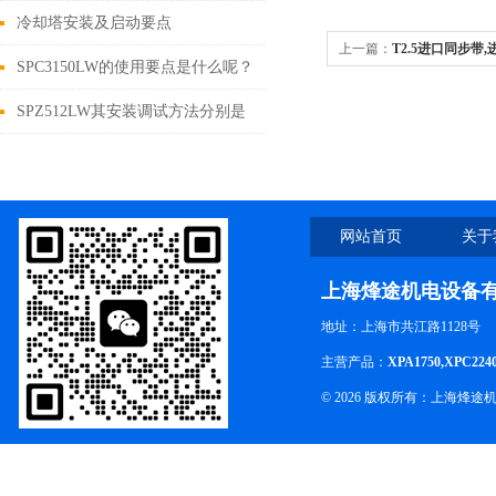
选择及使用要点
冷却塔安装及启动要点
上一篇：
T2.5进口同步带
SPC3150LW的使用要点是什么呢？
SPZ512LW其安装调试方法分别是
什么
网站首页
关于
上海烽途机电设备
地址：上海市共江路1128号
主营产品：
XPA1750,XPC224
© 2026 版权所有：上海烽