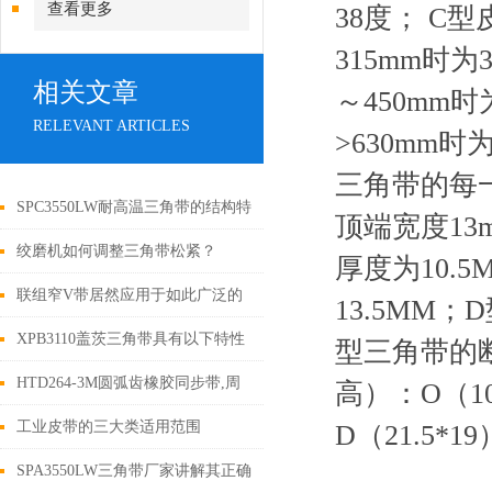
查看更多
38度； C型
315mm时为
相关文章
～450mm时
RELEVANT ARTICLES
>630mm时
三角带的每
SPC3550LW耐高温三角带的结构特
顶端宽度13
点是什么？
绞磨机如何调整三角带松紧？
厚度为10.
联组窄V带居然应用于如此广泛的
13.5MM
领域
XPB3110盖茨三角带具有以下特性
型三角带的断
HTD264-3M圆弧齿橡胶同步带,周
高）：O（10
长264mm
工业皮带的三大类适用范围
D（21.5*1
SPA3550LW三角带厂家讲解其正确