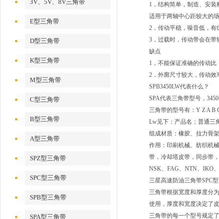
3V、5V、8V三角带
1，结构简单，制造、安装
适用于两轴中心距较大的
E型三角带
2，传动平稳，噪音低，有
3，过载时，传动带会在带
D型三角带
缺点
K型三角带
1，不能保证准确的传动比
2，外廓尺寸较大，传动效
M型三角带
SPB3450LW代表什么？
SPA代表三角带型号，345
C型三角带
三角带的型号有：Y Z A B
B型三角带
Lw见下：产品名；普通三
组成材质：橡胶、拉力骨
A型三角带
作用：印刷机械、纺织机
带，冷却塔皮带，同步带，
SPZ型三角带
NSK、FAG、NTN、IKO
SPC型三角带
三星高速防油三角带SPC型
三角带根据宽度和厚度分为
SPB型三角带
使用，厚度和宽度决定了
三角带的每一个型号规定了
SPA型三角带