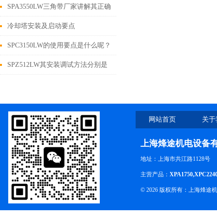
SPA3550LW三角带厂家讲解其正确
选择及使用要点
冷却塔安装及启动要点
SPC3150LW的使用要点是什么呢？
SPZ512LW其安装调试方法分别是
什么
网站首页
关于
上海烽途机电设备
地址：上海市共江路1128号
主营产品：
XPA1750,XPC224
© 2026 版权所有：上海烽