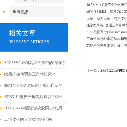
10.5MM；C型三角带的
查看更多
端宽度38MM，厚度为25.5MM。对
设备、动力设备、汽车传动、
通常型号有: 普通三角带截
相关文章
SIZE截面尺寸(Transect size
三角带有特种带芯结构和绳
RELEVANT ARTICLES
芯结构的三角带韧性好，
SPC3550LW耐高温三角带的结构特
上一篇：
SPB4120LW进
点是什么？
绞磨机如何调整三角带松紧？
联组窄V带居然应用于如此广泛的
领域
XPB3110盖茨三角带具有以下特性
HTD264-3M圆弧齿橡胶同步带,周
长264mm
工业皮带的三大类适用范围