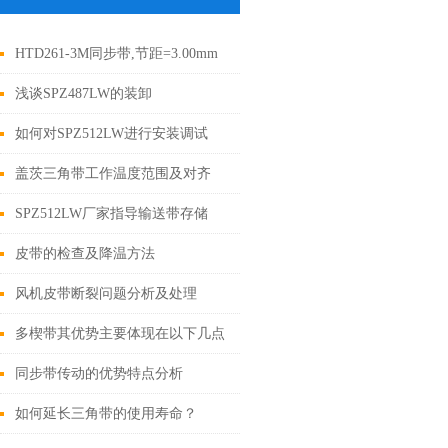
HTD261-3M同步带,节距=3.00mm
橡胶同步带
浅谈SPZ487LW的装卸
如何对SPZ512LW进行安装调试
盖茨三角带工作温度范围及对齐
SPZ512LW厂家指导输送带存储
皮带的检查及降温方法
风机皮带断裂问题分析及处理
多楔带其优势主要体现在以下几点
同步带传动的优势特点分析
如何延长三角带的使用寿命？