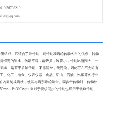
9/56798219
70@qq.com
轮所组成。它综合了带传动、链传动和齿轮传动各自的优点。转动
获得恒定的速比，传动平稳，能吸振，噪音小，传动比范围大，一
，结构紧凑，适宜于多轴传动，不需润滑，无污染，因此可在不允许有
轻工、化工、冶金、仪表仪器、食品、矿山、石油、汽车等各行业
的内周制成齿状，使其与齿形带轮啮合。
同步带传动时，传动比
s，P<300kw,i<10,对于要求同步的传动也可用于低速传动。