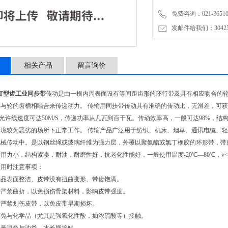
免费咨询：021-3651001
发邮件给我们：304251
相关产品
留言询价
5进口T型齿工业同步带
传动是由一根内周表面设有等间距齿形的环行带及具有相应吻合的
齿与轮的齿槽相啮合来传递动力。 传输用同步带传动具有准确的传动比，无滑差，可
0。允许线速度可达50M/S，传递功率从几瓦到百千瓦。传动效率高，一般可达98%
环境较为恶劣的场所下正常工作。 传输产品广泛用于纺织、机床、烟草、通讯电缆、
机械传动中。是以钢丝绳或玻璃纤维为强力层，外覆以聚氨酯或氯丁橡胶的环形带，带
力小，结构紧凑，耐油，耐磨性好，抗老化性能好，一般使用温度-20℃―80℃，v<50m/
使用时注意事项：
产品表面整洁、皮带没有扭曲变形、带齿饱满。
需严禁曲折，以免损伤骨架材料，影响皮带强度。
需严禁划伤皮带，以免皮带早期损坏。
避免与化学品（尤其是强氧化性酸，如浓硫酸等）接触。