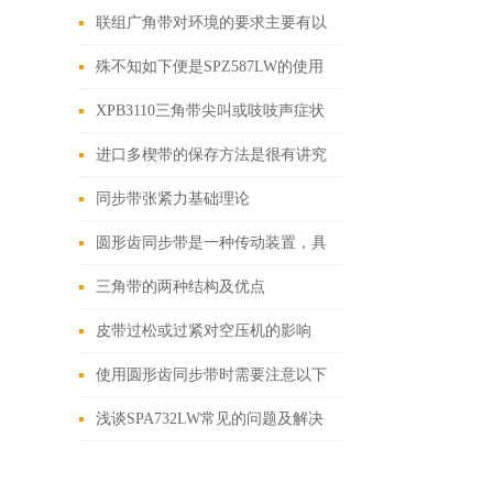
联组广角带对环境的要求主要有以
下几个方面
殊不知如下便是SPZ587LW的使用
技巧所在
XPB3110三角带尖叫或吱吱声症状
分析
进口多楔带的保存方法是很有讲究
的
同步带张紧力基础理论
圆形齿同步带是一种传动装置，具
有以下特点
三角带的两种结构及优点
皮带过松或过紧对空压机的影响
使用圆形齿同步带时需要注意以下
几个方面
浅谈SPA732LW常见的问题及解决
方法