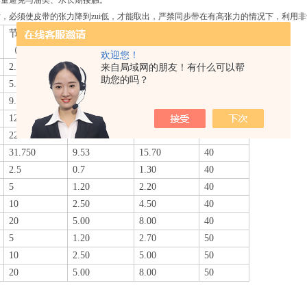
尽量避免与油类、水长期接触。
，必须使皮带的张力降到zui低，才能取出，严禁同步带在有高张力的情况下，利用
节距
齿高
带厚
角度
β°
（mm）
（mm）
（mm）
欢迎您！
2.032
0.51
1.14
40
来自局域网的朋友！有什么可以帮
助您的吗？
5.080
1.27
2.30
50
9.525
1.91
3.60
40
12.70
2.29
4.30
40
22.225
6.35
11.20
40
31.750
9.53
15.70
40
2.5
0.7
1.30
40
5
1.20
2.20
40
10
2.50
4.50
40
20
5.00
8.00
40
5
1.20
2.70
50
10
2.50
5.00
50
20
5.00
8.00
50