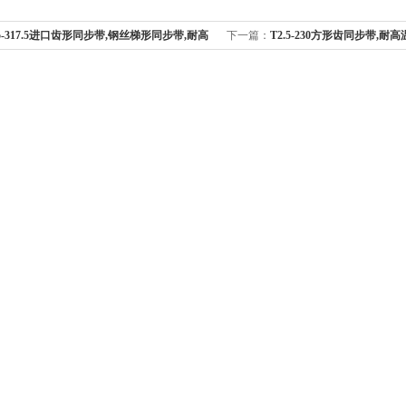
.5-317.5进口齿形同步带,钢丝梯形同步带,耐高
下一篇：
T2.5-230方形齿同步带,耐