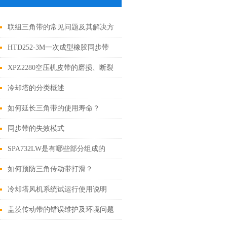
联组三角带的常见问题及其解决方
法如下
HTD252-3M一次成型橡胶同步带
XPZ2280空压机皮带的磨损、断裂
原因分析
冷却塔的分类概述
如何延长三角带的使用寿命？
同步带的失效模式
SPA732LW是有哪些部分组成的
呢？其分别有哪些作用？
如何预防三角传动带打滑？
冷却塔风机系统试运行使用说明
盖茨传动带的错误维护及环境问题