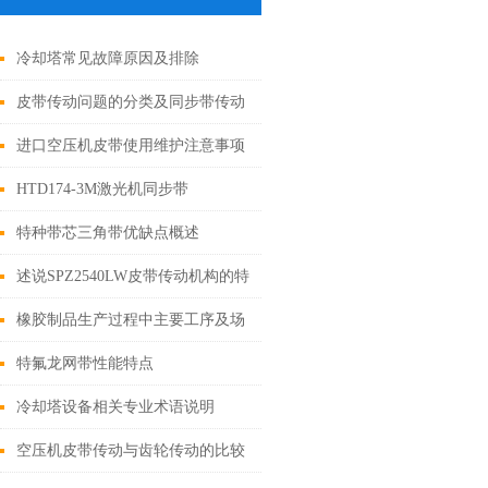
冷却塔常见故障原因及排除
皮带传动问题的分类及同步带传动
系统的常见问题
进口空压机皮带使用维护注意事项
HTD174-3M激光机同步带
特种带芯三角带优缺点概述
述说SPZ2540LW皮带传动机构的特
点
橡胶制品生产过程中主要工序及场
所的静电安全措施
特氟龙网带性能特点
冷却塔设备相关专业术语说明
空压机皮带传动与齿轮传动的比较