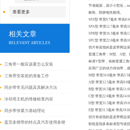
节省能源，设计小型化，zu
查看更多
耐热、防静电性能强。
SPZ型 带宽9.7毫米 带高8
SPA型 带宽12.7毫米 带高
相关文章
SPB型 带宽16.3毫米 带高
SPC型 带宽22.0毫米 带高
RELEVANT ARTICLES
切片有齿指的是皮带两边
普通三角带：M型、A型、
标准V型带，俗称普通三角
三角带一般应该要怎么安装
应用广泛的动力传动带，
M型 带宽10.0毫米 带高5.
三角带安装前的准备工作
A型 带宽12.5毫米 带高
同步带常见问题及其解决方法
B型 带宽16.5毫米 带高1
C型 带宽22.0毫米 带高1
冷却塔主机的维修检查内容
D型 带宽31.5毫米 带高1
E型 带宽31.5毫米 带高19
同步带张紧力基础理论
切片有齿指的是皮带两边
盖茨多楔带的特点及汽车使用多楔
联组是指多条标准型号或切