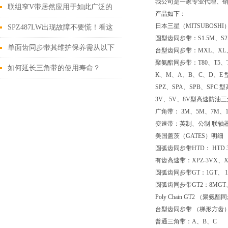
我公司是一家专业代理、
带的*性
联组窄V带居然应用于如此广泛的
产品如下：
日本三星（MITSUBOSHI
领域
SPZ487LW出现故障不要慌！看这
圆型齿同步带：S1.5M、S2
里
单面齿同步带其维护保养需从以下
台型齿同步带：MXL、XL、
聚氨酯同步带：T80、T5、
要点入手
如何延长三角带的使用寿命？
K、M、A、B、C、D、E 
SPZ、SPA、SPB、SPC
3V、5V、8V型高速防油三角
广角带： 3M、5M、7M、11
变速带：英制、公制 联轴
美国盖茨（GATES）明细
圆弧齿同步带HTD： HTD 3M
有齿高速带：XPZ-3VX、XP
圆弧齿同步带GT：1GT、 1.5
圆弧齿同步带GT2：8MGT、
Poly Chain GT2 （聚氨
台型齿同步带 （梯形方齿） ：
普通三角带：A、B、C