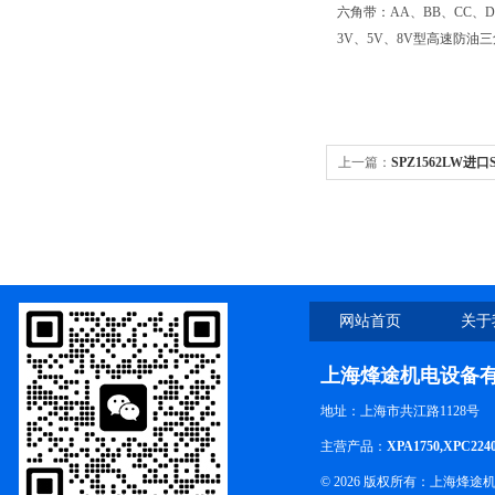
六角带：AA、BB、CC、D
3V、5V、8V型高速防油
上一篇：
SPZ1562LW进
窄型带,空调机皮带
网站首页
关于
上海烽途机电设备
地址：上海市共江路1128号
主营产品：
XPA1750,XPC224
© 2026 版权所有：上海烽