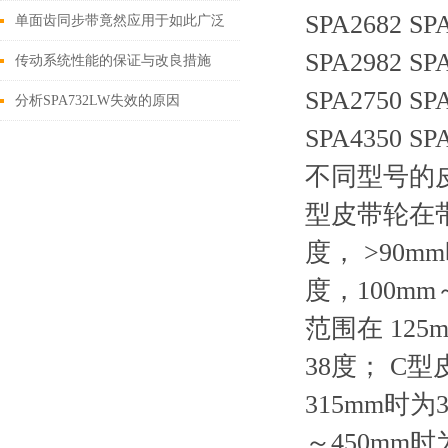
SPA2682 SP
有以下特点
单面齿同步带竟然应用于如此广泛
SPA2982 SP
的领域
传动系统性能的保证与改良措施
SPA2750 SP
分析SPA732LW失效的原因
SPA4350 SP
不同型号的
型皮带轮在带
度， >90m
度，100mm
范围在 125
38度； C型
315mm时为
～450mm时