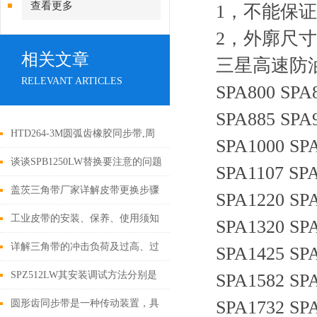
查看更多
1，不能保
2，外廓尺
相关文章
三星高速防油三角
RELEVANT ARTICLES
SPA800 SPA
SPA885 SPA
HTD264-3M圆弧齿橡胶同步带,周
SPA1000 SP
长264mm
谈谈SPB1250LW替换要注意的问题
SPA1107 SPA
及使用时注意事项
盖茨三角带厂家详解皮带更换步骤
SPA1220 SP
工业皮带的安装、保养、使用须知
SPA1320 SP
详解三角带的冲击负荷及过高、过
SPA1425 SP
低张紧力
SPZ512LW其安装调试方法分别是
SPA1582 SP
什么
SPA1732 SPA
圆形齿同步带是一种传动装置，具