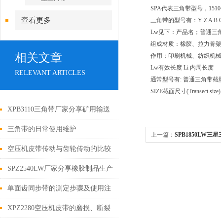
SPA代表三角带型号，151
查看更多
三角带的型号有：Y Z A B
Lw见下：产品名；普通三
组成材质：橡胶、拉力骨
相关文章
作用：印刷机械、纺织机
Lw有效长度 Li 内周长度
RELEVANT ARTICLES
通常型号有: 普通三角带截
SIZE截面尺寸(Transect size
XPB3110三角带厂家分享矿用输送
带损伤的预防措施
三角带的日常使用维护
上一篇：
SPB1850LW三
空压机皮带传动与齿轮传动的比较
SPZ2540LW厂家分享橡胶制品生产
工序过程中的防静电措施
单面齿同步带的测定步骤及使用注
意事项如下
XPZ2280空压机皮带的磨损、断裂