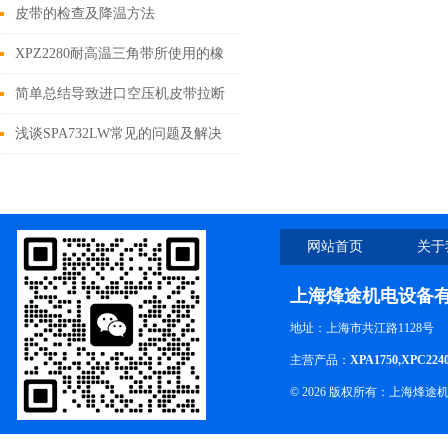
原因分析
皮带的检查及降温方法
XPZ2280耐高温三角带所使用的橡
胶分类
简单总结导致进口空压机皮带拉断
的原因
浅谈SPA732LW常见的问题及解决
方法
网站首页
关于
上海烽途机电设备
地址：上海市共江路1128号
主营产品：
XPA1750,XPC224
© 2026 版权所有：上海烽