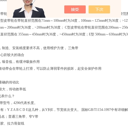
6000 SPB6300 SPB6340 SPB6700 SPB6720 SPB7100 SPB7500 SPB7610
带轮的槽角在不同直径范围下的推荐皮带轮槽角度数如下：O型皮带轮在带轮直径范围在50mm
A型皮带轮在带轮直径范围在71mm～100mm时为34度，100mm～125mm时为36度；>1
0mm～200mm时为36度，>200mm时为38度； C型皮带轮在带轮直径范围在200mm～250
径范围在 355mm～450mm时为36度，>450mm时为38度；E型 500mm～630mm时为3
，制造、安装精度要求不高，使用维护方便， 三角带
中心距较大的场合
，噪音低，有缓冲吸振作用
传动带会在带轮上打滑，可以防止薄弱零件的损坏，起安全保护作用
准确的传动比
较大，传动效率低
W代表什么？
带型号，4296代表长度。
：Y Z A B C D E这几种，从Y到E，节宽依次变大。 国标GB/T1154-1997中有详细
品名；普通三角带、窄V带
橡胶、拉力骨架线