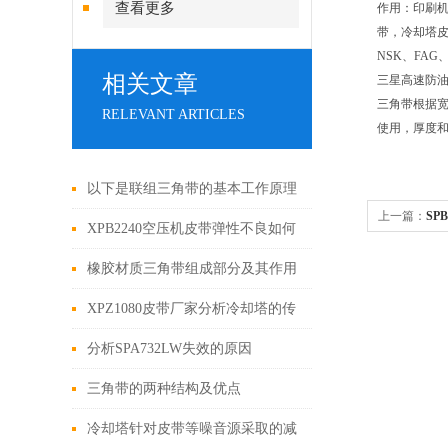
查看更多
作用：印刷
带，冷却塔皮
NSK、FAG
相关文章
三星高速防油
三角带根据宽
RELEVANT ARTICLES
使用，厚度
以下是联组三角带的基本工作原理
上一篇：
SP
与优点
XPB2240空压机皮带弹性不良如何
处理
橡胶材质三角带组成部分及其作用
XPZ1080皮带厂家分析冷却塔的传
动装置
分析SPA732LW失效的原因
三角带的两种结构及优点
冷却塔针对皮带等噪音源采取的减