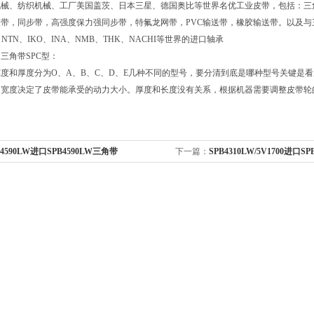
机械、纺织机械、工厂美国盖茨、日本三星、德国奥比等世界名优工业皮带，包括：三
带，同步带，高强度保力强同步带，特氟龙网带，PVC输送带，橡胶输送带。以及与三角
、NTN、IKO、INA、NMB、THK、NACHI等世界的进口轴承
三角带SPC型：
度和厚度分为O、A、B、C、D、E几种不同的型号，要分清到底是哪种型号关键是
和宽度决定了皮带能承受的动力大小。厚度和长度没有关系，根据机器需要调整皮带轮
B4590LW进口SPB4590LW三角带
下一篇：
SPB4310LW/5V1700进口SPB
角带