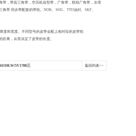
角带，带齿三角带，空压机齿型带，广角带，联组广角带，水塔
带 同步带配套的带轮。NOK、SOG、TTO油封。SKF、
看厚度和宽度。不同型号的皮带会配上相对应的皮带轮
的距离，从而决定了皮带的长度。
4310LW/5V1700三
返回列表>>