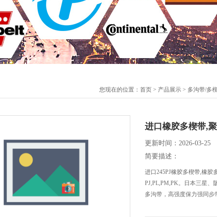
您现在的位置：
首页
>
产品展示
>
多沟带/多
进口橡胶多楔带,聚
更新时间：2026-03-25
简要描述：
进口245PJ橡胶多楔带,橡
PJ,PL,PM,PK。日本
多沟带，高强度保力强同步