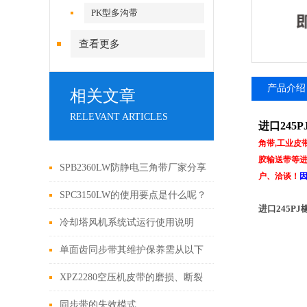
PK型多沟带
查看更多
产品介绍
相关文章
RELEVANT ARTICLES
进口245
角带,工业皮
胶输送带等进
SPB2360LW防静电三角带厂家分享
户、洽谈！
防静电安全管理制度
SPC3150LW的使用要点是什么呢？
进口245P
冷却塔风机系统试运行使用说明
单面齿同步带其维护保养需从以下
要点入手
XPZ2280空压机皮带的磨损、断裂
原因分析
同步带的失效模式