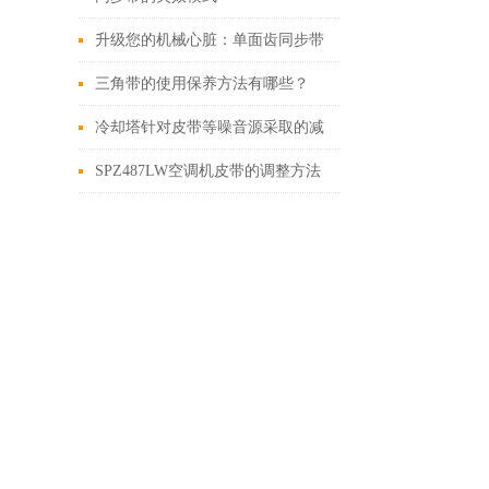
升级您的机械心脏：单面齿同步带
换新全攻略！
三角带的使用保养方法有哪些？
冷却塔针对皮带等噪音源采取的减
噪措施
SPZ487LW空调机皮带的调整方法