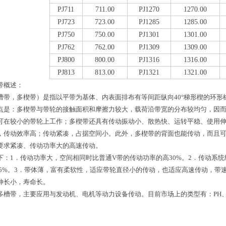
PJ711
711.00
PJ1270
1270.00
PJ723
723.00
PJ1285
1285.00
PJ750
750.00
PJ1301
1301.00
PJ762
762.00
PJ1309
1309.00
PJ800
800.00
PJ1316
1316.00
PJ813
813.00
PJ1321
1321.00
带概述：
漕带，多楔带）是指以平带为基体、内表面排布有等间距纵向40°梯形楔的环形
点是：多楔带与带轮的接触面积和摩擦力较大，载荷沿带宽的分布较均匀，因
可在较小的带轮上工作；多楔带还具有传动振动小、散热快、运转平稳、使用
，传动效率高；传动紧凑，占据空间小。此外，多楔带的背面也能传动，而且
要求紧凑、传动功率大的高速传动。
下：1．传动功率大，空间相同时比普通V带的传动功率的高30%。2．传动系
25%。3．带体薄，富有柔软性，适应带轮直径小的传动，也适应高速传动，带速
伸长小，寿命长。
多槽带，主要应用与发动机、电机等动力设备传动。目前市场上的类型有：PH、PJ