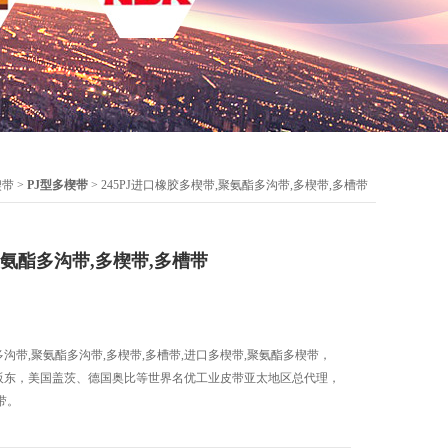
楔带
>
PJ型多楔带
> 245PJ进口橡胶多楔带,聚氨酯多沟带,多楔带,多槽带
氨酯多沟带,多楔带,多槽带
胶多沟带,聚氨酯多沟带,多楔带,多槽带,进口多楔带,聚氨酯多楔带，
三星、阪东，美国盖茨、德国奥比等世界名优工业皮带亚太地区总代理，
带。