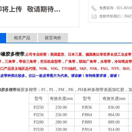
免费咨询：021-3651001
发邮件给我们：304251
相关产品
留言询价
PJ橡胶多楔带
,
公司专业经营：美国盖茨、日本三星、德国奥比等世界名优工业皮带，
带，三角带，带齿三角带，空压机齿型带，广角带，联组广角带，水塔带，冷却塔皮带
口产品亚太地区总代理。NOK、SOG、TTO油封。SKF、NSK、FAG、NTN、IKO
因皮带种类比较多。仅以一款皮带图片为代表。请谅解！有特殊要求请，谢谢！
J橡胶多楔带
橡胶多楔带：
PJ
，
PL
，
PM
，
PK
，
PH
各种多楔带表面加红胶，
型号
有效长度
mm
型号
有效长度
mm
PJ250
250.00
PJ836
836.00
PJ256
256.00
PJ864
864.00
PJ280
280.00
PJ889
889.00
PJ330
330.00
PJ914
914.00