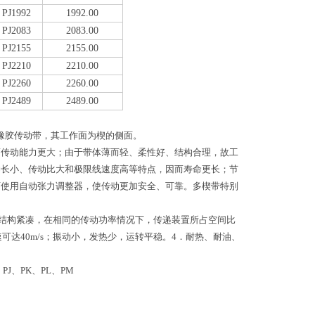
PJ1992
1992.00
PJ2083
2083.00
PJ2155
2155.00
PJ2210
2210.00
PJ2260
2260.00
PJ2489
2489.00
橡胶传动带，其工作面为楔的侧面。
而传动能力更大；由于带体薄而轻、柔性好、结构合理，故工
伸长小、传动比大和极限线速度高等特点，因而寿命更长；节
可使用自动张力调整器，使传动更加安全、可靠。多楔带特别
统结构紧凑，在相同的传动功率情况下，传递装置所占空间比
可达40m/s；振动小，发热少，运转平稳。4．耐热、耐油、
、PK、PL、PM