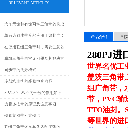
RELEVANT ARTICLES
汽车无齿和有齿两种三角带的构成
单面齿同步带竟然应用于如此广泛
产品介绍
相
的领域
在使用联组三角带时，需要注意以
280PJ
下几个事项
联组三角带的常见问题及其解决方
世界名优工
法如下
同步带的失效模式
盖茨三角带
冷却塔主机的维修检查内容
组广角带，
SPZ2540LW不同部分的作用如下
带，PVC
浅看多楔带的原理及注意事项
TTO油封。S
特氟龙网带性能特点
等世界的进
联组三角带还是具备多种优势的