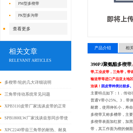
PM型多楔带
PK型多沟带
查看更多
产品介绍
相
相关文章
RELEVANT ARTICLES
390PJ聚氨酯多楔带
,
带,工业皮带，三角带，带
输送带等进口产品亚太地区总
多楔带/轮的几大详细说明
洽谈！
因皮带种类比较多
主要特点如下：1．传动
三角带传动系统常见问题
普通V带小25%。3．
XPB3110皮带厂家浅谈皮带的正常
耐磨，使用伸长小，寿命
多楔带又称多槽带，主要应
磨损失效及折曲失效
SPB1800LW厂家浅谈齿形同步带使
多楔带表面加红胶，加黑
带，其工作面为楔的侧面
用中的”爬齿”现象
XPC2240带齿三角带的耐热、耐臭