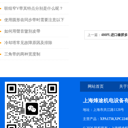
氧特性解析
联组窄V带其特点分别是什么呢？
使用圆形齿同步带时需要注意以下
几个方面
如何用聲音鑒別皮帶
上一篇：
480PL进口橡胶
冷却塔常见故障原因及排除
带,多楔带
三角带的两种宽度制
网站首页
关于
上海烽途机电设备
地址：上海市共江路1128号
主营产品：
XPA1750,XPC224