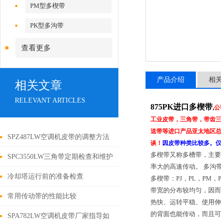
PM型多楔带
PK型多沟带
查看更多
产品介绍
相
相关文章
RELEVANT ARTICLES
875PK进口多楔带
,
公
工业皮带，三角带，带齿三
送带等进口产品亚太地区总代
SPZ487LW空调机皮带的调整方法
谈！
因皮带种类比较多。
多楔带又称多槽带，主要
SPC3550LW三角带定期检查和维护
率大的高速传动。 多沟
的详细方法
冷却塔运行前的准备检查
多楔带：PJ，PL，P
带宽的分布较均匀，因而
常用传动带的性能比较
热快、运转平稳、使用伸
的背面也能传动，而且可
SPA782LW空调机皮带厂家指导如