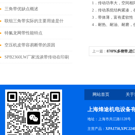
1．传动功率大，空间相
何维护汽车空调
三角带优缺点概述
2．传动系统结构紧凑，
3．带体薄，富有柔软性
联组三角带实际的主要用途是什
4．耐热、耐油、耐磨，
么？
特氟龙网带性能特点
空压机皮带容易断带的原因
上一篇：
870PK多楔带,
SPB2360LW厂家浅谈带传动在印刷
设备中的应用
网站首页
关于
上海烽途机电设备
地址：上海市共江路1128号
主营产品：
XPA1750,XPC224