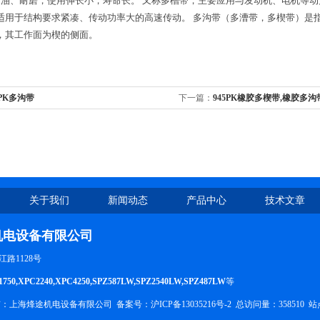
耐油、耐磨，使用伸长小，寿命长。 又称多槽带，主要应用与发动机、电机等动力设
适用于结构要求紧凑、传动功率大的高速传动。 多沟带（多漕带，多楔带）是指
，其工作面为楔的侧面。
5PK多沟带
下一篇：
945PK橡胶多楔带,橡胶多沟
楔带
关于我们
新闻动态
产品中心
技术文章
机电设备有限公司
路1128号
1750,XPC2240,XPC4250,SPZ587LW,SPZ2540LW,SPZ487LW
等
权所有：上海烽途机电设备有限公司
备案号：沪ICP备13035216号-2
总访问量：358510
站