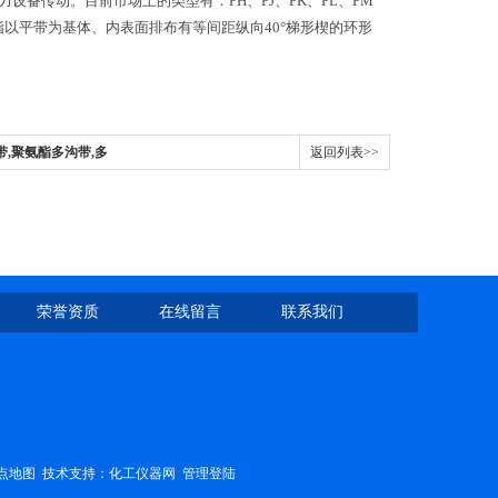
备传动。目前市场上的类型有：PH、PJ、PK、PL、PM
以平带为基体、内表面排布有等间距纵向40°梯形楔的环形
带,聚氨酯多沟带,多
返回列表>>
荣誉资质
在线留言
联系我们
点地图
技术支持：
化工仪器网
管理登陆