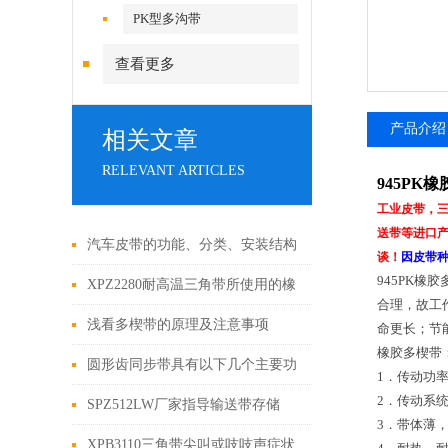
PK型多沟带
查看更多
产品介绍
相关文章
RELEVANT ARTICLES
945PK
工业皮带，
送带等进口产
汽车皮带的功能、分类、安装结构
谈！
因皮带
945PK
及检查方法
XPZ2280耐高温三角带所使用的橡
合理，故工
胶分类
浅看多楔带的原理及注意事项
命更长；节
橡胶多楔带
圆形齿同步带具有以下几个主要功
1．传动功
2．传动系
能
SPZ512LW厂家指导输送带存储
3．带体薄
XPB3110三角带尖叫或吱吱声症状