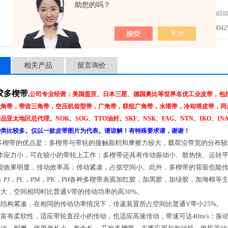
助您的吗？
免费咨询：021-3651001
发邮件给我们：304251
相关产品
留言询价
橡胶多楔带
,
公司专业经营：美国盖茨、日本三星、德国奥比等世界名优工业皮带，包括：
三角带，带齿三角带，空压机齿型带，广角带，联组广角带，水塔带，冷却塔皮带，同
品亚太地区总代理。NOK、SOG、TTO油封。SKF、NSK、FAG、NTN、IKO、I
种类比较多。仅以一款皮带图片为代表。请谅解！有特殊要求请，谢谢！
橡胶多楔带的优点是：多楔带与带轮的接触面积和摩擦力较大，载荷沿带宽的分布
作应力小，可在较小的带轮上工作；多楔带还具有传动振动小、散热快、运转
能效果明显，传动效率高；传动紧凑，占据空间小。此外，多楔带的背面也能
：PJ，PL，PM，PK，PH各种多楔带表面加红胶，加黑胶，加绿胶，加海棉等
率大，空间相同时比普通V带的传动功率的高30%。
统结构紧凑，在相同的传动功率情况下，传递装置所占空间比普通V带小25%。
，富有柔软性，适应带轮直径小的传动，也适应高速传动，带速可达40m/s；振