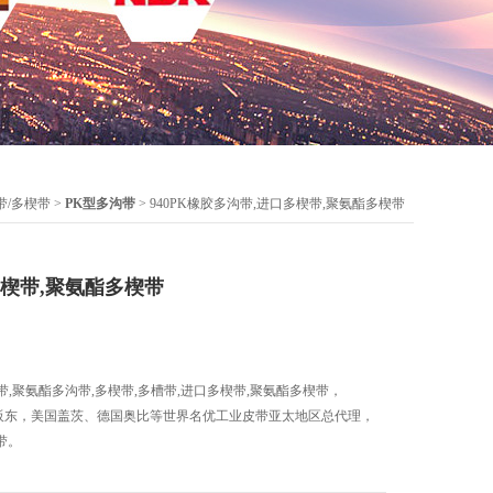
带/多楔带
>
PK型多沟带
> 940PK橡胶多沟带,进口多楔带,聚氨酯多楔带
楔带,聚氨酯多楔带
沟带,聚氨酯多沟带,多楔带,多槽带,进口多楔带,聚氨酯多楔带，
三星、阪东，美国盖茨、德国奥比等世界名优工业皮带亚太地区总代理，
带。