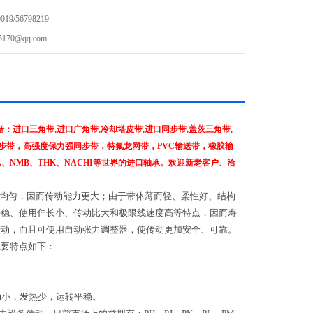
9/56798219
70@qq.com
进口三角带,进口广角带,冷却塔皮带,进口同步带,盖茨三角带,
步带，高强度保力强同步带，特氟龙网带，PVC输送带，橡胶输
NA、NMB、THK、NACHI等世界的进口轴承。欢迎新老客户、洽
较均匀，因而传动能力更大；由于带体薄而轻、柔性好、结构
平稳、使用伸长小、传动比大和极限线速度高等特点，因而寿
传动，而且可使用自动张力调整器，使传动更加安全、可靠。
主要特点如下：
动小，发热少，运转平稳。