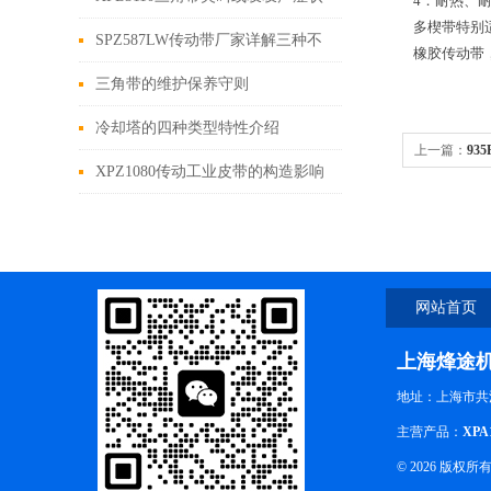
4．耐热、
多楔带特别
分析
SPZ587LW传动带厂家详解三种不
橡胶传动带
同类型的应用及特点
三角带的维护保养守则
冷却塔的四种类型特性介绍
上一篇：
93
XPZ1080传动工业皮带的构造影响
着产品的质量
网站首页
上海烽途
地址：上海市共江
主营产品：
XPA
© 2026 版