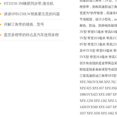
高速防油三角带：3V型、5
长264mm
HTD258-3M橡胶同步带,激光机
楔形带，俗称高速防油三
宽度为*的窄狭形，高速传
谈谈SPB1250LW替换要注意的问题
节省能源，设计小型化，zu
及使用时注意事项
详解三角带的规格、型号
耐热、防油、防静电性能
3V型 带宽9.5毫米 带高8
盖茨多楔带的特点及汽车使用多楔
5V型 带宽16.0毫米 带高
8V型 带宽25.5毫米 带高2
带的*性
其中3VX型 带宽9.9毫米 带
5VX型 带宽16.6毫米 带高1
切片有齿指的是皮带两边
联组是指多条标准型号或切
三星高速防油三角带SPZ型：XPZ-612
XPZ-760/3VX300 XPZ-762 
XPZ-925 XPZ-937 XPZ-950
1080/3VX425 XPZ-1087 XP
XPZ-1250 XPZ-1262 XPZ-1
1420/3VX560 XPZ-1437 XP
1637 XPZ-1650 XPZ-1662 