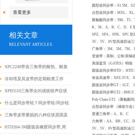
圆型齿同步带：S1.5M、S2
查看更多
台型齿同步带：MXL、XL、
聚氨酯同步带：T80、T5、
K、M、A、B、C、D、E 
相关文章
SPZ、SPA、SPB、SPC
3V、5V、8V型高速防油三角
RELEVANT ARTICLES
广角带： 3M、5M、7M、11
变速带：英制、公制 联轴
美国盖茨（GATES）明细
XPC2240带齿三角带的耐热、耐臭
圆弧齿同步带HTD： HTD 3M
有齿高速带：XPZ-3VX、XP
氧特性解析
冷却塔及其皮带的定期检查工作
圆弧齿同步带GT：1GT、 1.5
XPB3110三角带尖叫或吱吱声症状
圆弧齿同步带GT2：8MGT、
Poly Chain GT2 （聚氨
分析
什么是同步带轮？同步带轮/同步轮
台型齿同步带 （梯形方齿） ：
普通三角带：A、B、C
传动特点
三角带皮带磨损的八种症状原因及
六角带：AA、BB、CC、D
解决措施
HTD264-3M圆弧齿橡胶同步带,周
3V、5V、8V型高速防油