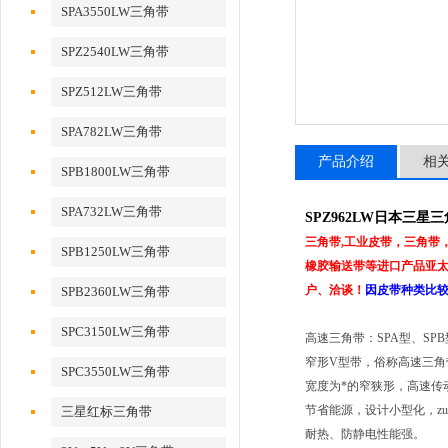
SPA3550LW三角带
SPZ2540LW三角带
SPZ512LW三角带
SPA782LW三角带
产品介绍
相
SPB1800LW三角带
SPA732LW三角带
SPZ962LW日本三星三
三角带,工业皮带，三角带
SPB1250LW三角带
橡胶输送带等进口产品亚太地
户、洽谈！
因皮带种类比
SPB2360LW三角带
SPC3150LW三角带
高速三角带：SPA型、SPB
窄形V型带，俗称高速三角
SPC3550LW三角带
宽度为*的窄狭形，高速传
节省能源，设计小型化，zu
三星红标三角带
耐热、防静电性能强。