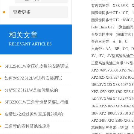
有齿高速带：XPZ-3VX、XP
查看更多
圆弧齿同步带GT：1GT、 1.5
圆弧齿同步带GT2：8MGT、
Poly Chain GT2 （聚氨
相关文章
台型齿同步带 （梯形方齿） ：
普通三角带：A、B、C
RELEVANT ARTICLES
六角带：AA、BB、CC、D
3V、5V、8V型高速防油
三星高速防油三角带SPZ型：XPZ-612
SPZ2540LW空压机皮带的安装调试
XPZ-760/3VX300 XPZ-762 
XPZ-925 XPZ-937 XPZ-950
分析
如何对SPZ512LW进行安装调试
1080/3VX425 XPZ-1087 XP
分析SPZ512LW是如何组成的
XPZ-1250 XPZ-1262 XPZ-1
1420/3VX560 XPZ-1437 XP
SPB2360LW三角带也是需要进行维
1637 XPZ-1650 XPZ-1662 
1887 XPZ-1900/3VX750 XP
护的
皮带过松或过紧对空压机的影响
XPZ-2487 XPZ-2500 XPZ-2
三角带的四种替换性原则
高速防油三角带：3V型、5