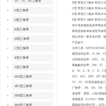
3V、5V、8V三角带
B型 带宽16.5毫米 带高1
C型 带宽22.0毫米 带高1
E型三角带
D型 带宽31.5毫米 带高1
D型三角带
E型 带宽31.5毫米 带高19
切片有齿指的是皮带两边
K型三角带
联组是指多条标准型号或切
我公司是一家专业代理、
M型三角带
产品如下：
C型三角带
日本三星（MITSUBOSHI
圆型齿同步带：S1.5M、S2
B型三角带
台型齿同步带：MXL、XL、
聚氨酯同步带：T80、T5、
A型三角带
K、M、A、B、C、D、E 
SPZ型三角带
SPZ、SPA、SPB、SPC
3V、5V、8V型高速防油三角
SPC型三角带
广角带： 3M、5M、7M、11
变速带：英制、公制 联轴
SPB型三角带
美国盖茨（GATES）明细
SPA型三角带
圆弧齿同步带HTD： HTD 3M