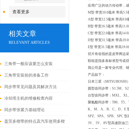
应用广泛的动力传动带，
查看更多
M型 带宽10.0毫米 带高5.
A型 带宽12.5毫米 带高
B型 带宽16.5毫米 带高1
相关文章
C型 带宽22.0毫米 带高1
D型 带宽31.5毫米 带高1
RELEVANT ARTICLES
E型 带宽31.5毫米 带高19
切片有齿指的是皮带两边
联组是指多条标准型号或切
三角带一般应该要怎么安装
我公司是一家专业代理、
产品如下：
三角带安装前的准备工作
日本三星（MITSUBOSHI
同步带常见问题及其解决方法
圆型齿同步带：S1.5M、S2
台型齿同步带：MXL、XL、
冷却塔主机的维修检查内容
聚氨酯同步带：T80、T5、
K、M、A、B、C、D、E 
同步带张紧力基础理论
SPZ、SPA、SPB、SPC
盖茨多楔带的特点及汽车使用多楔
3V、5V、8V型高速防油三角