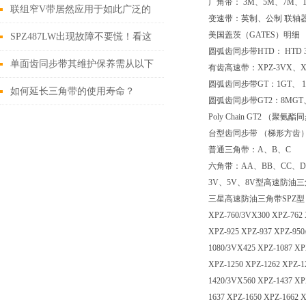
广角带： 3M、5M、7M、11
带的*性
联组窄V带居然应用于如此广泛的
变速带：英制、公制 联轴
美国盖茨（GATES）明细
领域
SPZ487LW出现故障不要慌！看这
圆弧齿同步带HTD： HTD 3M
里
单面齿同步带其维护保养需从以下
有齿高速带：XPZ-3VX、XP
圆弧齿同步带GT：1GT、 1.5
要点入手
如何延长三角带的使用寿命？
圆弧齿同步带GT2：8MGT、
Poly Chain GT2 （聚氨
台型齿同步带 （梯形方齿） ：
普通三角带：A、B、C
六角带：AA、BB、CC、D
3V、5V、8V型高速防油
三星高速防油三角带SPZ型：XPZ-612
XPZ-760/3VX300 XPZ-762 
XPZ-925 XPZ-937 XPZ-950
1080/3VX425 XPZ-1087 XP
XPZ-1250 XPZ-1262 XPZ-1
1420/3VX560 XPZ-1437 XP
1637 XPZ-1650 XPZ-1662 