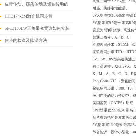
高速三角带：SPA型、SPB
分析
皮带传动、链条传动及齿轮传动的
耐热、防静电性能强。
5VX型 带宽16.6毫米 带高1
特点
HTD174-3M激光机同步带
3V型 带宽9.5毫米 带高8
SPC3150LW三角带究竟该如何安装
宽度为*的窄狭形，高速传
普通三角带：A、B、C
呢？
皮带的检查及降温方法
圆型齿同步带：S1.5M、S2
圆弧齿同步带HTD： HTD 3M
3V、5V、8V型高速防油三角
有齿高速带：XPZ-3VX、XP
K、M、A、B、C、D、E 
Poly Chain GT2 （聚氨
聚氨酯同步带：T80、T5、
应用广泛的动力传动带，
美国盖茨（GATES）明细
SPC型 带宽22.0毫米 带高
切片有齿指的是皮带两边
5V型 带宽16.0毫米 带高
节省能源，设计小型化，zu