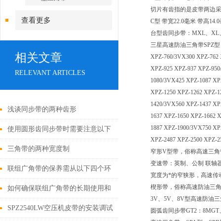
切片有齿指的是皮带两边
查看更多
C型 带宽22.0毫米 带高1
台型齿同步带：MXL、XL、
三星高速防油三角带SPZ型：XPZ-612
相关文章
XPZ-760/3VX300 XPZ-762 
XPZ-925 XPZ-937 XPZ-950
RELEVANT ARTICLES
1080/3VX425 XPZ-1087 XP
XPZ-1250 XPZ-1262 XPZ-1
1420/3VX560 XPZ-1437 XP
浅谈同步带的两种齿形
1637 XPZ-1650 XPZ-1662 
1887 XPZ-1900/3VX750 XP
使用圆形齿同步带时需要注意以下
XPZ-2487 XPZ-2500 XPZ-2
几个方面
三角带的两种宽度制
窄形V型带，俗称高速三角
变速带：英制、公制 联轴
联组广角带的保养需从以下四个环
宽度为*的窄狭形，高速传
楔形带，俗称高速防油三
节入手
如何确保联组广角带的长期使用和
3V、5V、8V型高速防油
性能呢？
SPZ2540LW空压机皮带的安装调试
圆弧齿同步带GT2：8MGT、