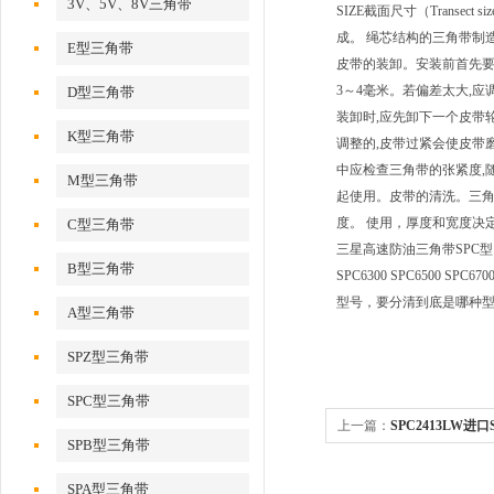
3V、5V、8V三角带
SIZE截面尺寸（Transec
成。 绳芯结构的三角带制
E型三角带
皮带的装卸。安装前首先要
3～4毫米。若偏差太大,
D型三角带
装卸时,应先卸下一个皮带
K型三角带
调整的,皮带过紧会使皮带
中应检查三角带的张紧度,
M型三角带
起使用。皮带的清洗。三角
度。 使用，厚度和宽度决
C型三角带
三星高速防油三角带SPC型：SPC2000
B型三角带
SPC6300 SPC6500 S
型号，要分清到底是哪种
A型三角带
SPZ型三角带
SPC型三角带
上一篇：
SPC2413LW进
SPB型三角带
防油窄型带,高速传动带
SPA型三角带