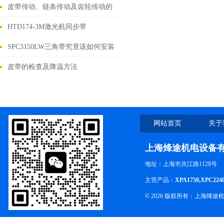
分析
皮带传动、链条传动及齿轮传动的
特点
HTD174-3M激光机同步带
SPC3150LW三角带究竟该如何安装
呢？
皮带的检查及降温方法
网站首页
关于
上海烽途机电设备
地址：上海市共江路1128号
主营产品：
XPA1750,XPC224
© 2026 版权所有：上海烽