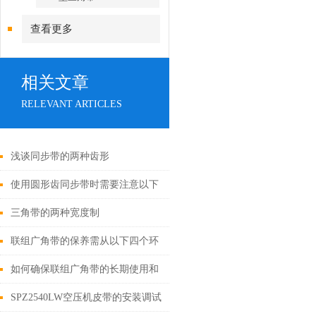
查看更多
相关文章
RELEVANT ARTICLES
浅谈同步带的两种齿形
使用圆形齿同步带时需要注意以下
几个方面
三角带的两种宽度制
联组广角带的保养需从以下四个环
节入手
如何确保联组广角带的长期使用和
性能呢？
SPZ2540LW空压机皮带的安装调试