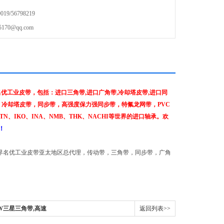
9/56798219
70@qq.com
优工业皮带，包括：进口三角带,进口广角带,冷却塔皮带,进口同
，冷却塔皮带，同步带，高强度保力强同步带，特氟龙网带，PVC
N、IKO、INA、NMB、THK、NACHI等世界的进口轴承。欢
！
等世界名优工业皮带亚太地区总代理，传动带，三角带，同步带，广角
3LW三星三角带,高速
返回列表>>