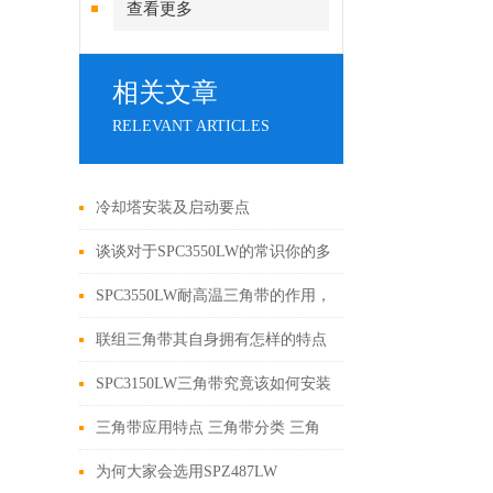
查看更多
相关文章
RELEVANT ARTICLES
冷却塔安装及启动要点
谈谈对于SPC3550LW的常识你的多
少？
SPC3550LW耐高温三角带的作用，
你了解嘛？
联组三角带其自身拥有怎样的特点
呢？
SPC3150LW三角带究竟该如何安装
呢？
三角带应用特点 三角带分类 三角
带基准长度
为何大家会选用SPZ487LW