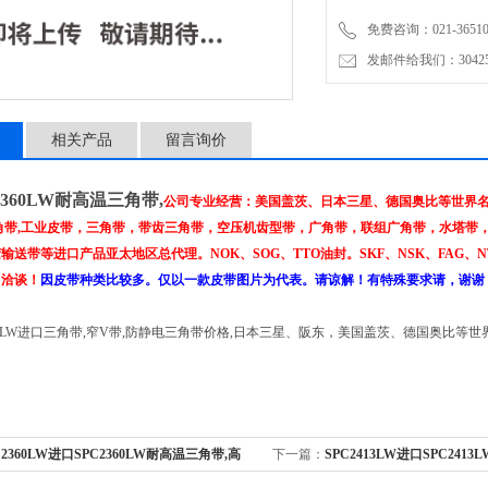
免费咨询：021-3651001
发邮件给我们：304251
相关产品
留言询价
2360LW耐高温三角带,
公司专业经营：美国盖茨、日本三星、德国奥比等世界名
角带,工业皮带，三角带，带齿三角带，空压机齿型带，广角带，联组广角带，水塔带
输送带等进口产品亚太地区总代理。NOK、SOG、TTO油封。SKF、NSK、FAG、NT
、洽谈！
因皮带种类比较多。仅以一款皮带图片为代表。请谅解！有特殊要求请，谢谢
400LW进口三角带,窄V带,防静电三角带价格,日本三星、阪东，美国盖茨、德国奥比
C2360LW进口SPC2360LW耐高温三角带,高
下一篇：
SPC2413LW进口SPC241
,窄V带
防油窄型带,高速传动带